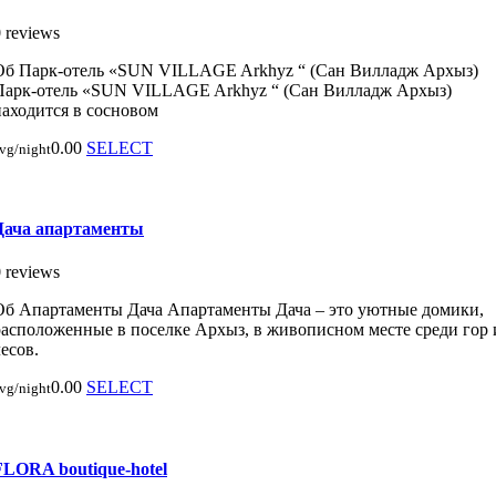
 reviews
Об Парк-отель «SUN VILLAGE Arkhyz “ (Сан Вилладж Архыз)
Парк-отель «SUN VILLAGE Arkhyz “ (Сан Вилладж Архыз)
находится в сосновом
0.00
SELECT
vg/night
Дача апартаменты
 reviews
Об Апартаменты Дача Апартаменты Дача – это уютные домики,
расположенные в поселке Архыз, в живописном месте среди гор 
есов.
0.00
SELECT
vg/night
FLORA boutique-hotel