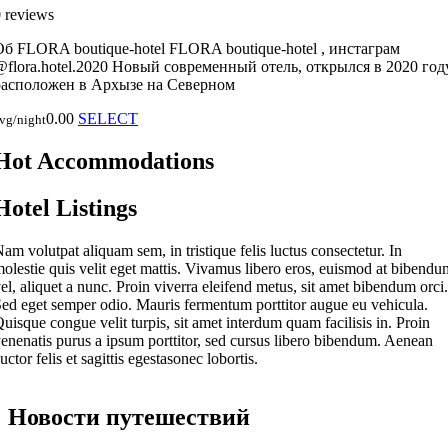
 reviews
Об FLORA boutique-hotel FLORA boutique-hotel , инстаграм
@flora.hotel.2020 Новый современный отель, открылся в 2020 году
расположен в Архызе на Северном
0.00
SELECT
vg/night
Hot Accommodations
Hotel Listings
am volutpat aliquam sem, in tristique felis luctus consectetur. In
olestie quis velit eget mattis. Vivamus libero eros, euismod at bibendu
el, aliquet a nunc. Proin viverra eleifend metus, sit amet bibendum orci.
ed eget semper odio. Mauris fermentum porttitor augue eu vehicula.
uisque congue velit turpis, sit amet interdum quam facilisis in. Proin
enenatis purus a ipsum porttitor, sed cursus libero bibendum. Aenean
uctor felis et sagittis egestasonec lobortis.
Новости путешествий