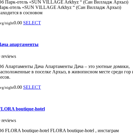
Об Парк-отель «SUN VILLAGE Arkhyz “ (Сан Вилладж Архыз)
Парк-отель «SUN VILLAGE Arkhyz “ (Сан Вилладж Архыз)
находится в сосновом
0.00
SELECT
vg/night
Дача апартаменты
 reviews
Об Апартаменты Дача Апартаменты Дача – это уютные домики,
расположенные в поселке Архыз, в живописном месте среди гор 
есов.
0.00
SELECT
vg/night
FLORA boutique-hotel
 reviews
Об FLORA boutique-hotel FLORA boutique-hotel , инстаграм