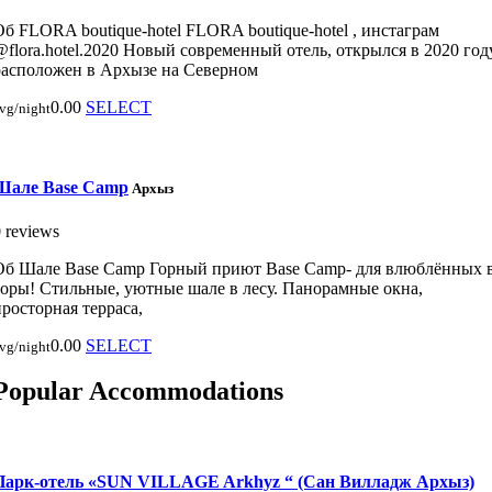
Об FLORA boutique-hotel FLORA boutique-hotel , инстаграм
@flora.hotel.2020 Новый современный отель, открылся в 2020 году
расположен в Архызе на Северном
0.00
SELECT
vg/night
Шале Base Camp
Архыз
 reviews
Об Шале Base Camp Горный приют Base Camp- для влюблённых 
горы! Стильные, уютные шале в лесу. Панорамные окна,
просторная терраса,
0.00
SELECT
vg/night
Popular Accommodations
Парк-отель «SUN VILLAGE Arkhyz “ (Сан Вилладж Архыз)