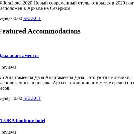
@flora.hotel.2020 Новый современный отель, открылся в 2020 году
расположен в Архызе на Северном
0.00
SELECT
vg/night
Featured Accommodations
Дача апартаменты
 reviews
Об Апартаменты Дача Апартаменты Дача – это уютные домики,
расположенные в поселке Архыз, в живописном месте среди гор 
есов.
0.00
SELECT
vg/night
FLORA boutique-hotel
 reviews