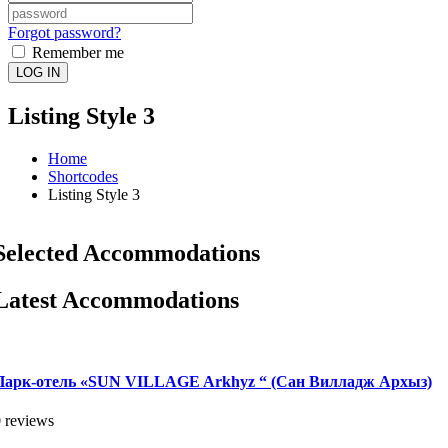
Forgot password?
Remember me
LOG IN
Listing Style 3
Home
Shortcodes
Listing Style 3
Selected Accommodations
Latest Accommodations
Парк-отель «SUN VILLAGE Arkhyz “ (Сан Вилладж Архыз)
 reviews